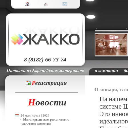
8 (8182) 66-73-74
о компании
д
Р
егистрация
31 января, вто
На нашем 
Н
овости
системе 
Это иннов
24 мая, среда | 2023
Мы открыли телеграмм канал с
идеальног
новостями компании